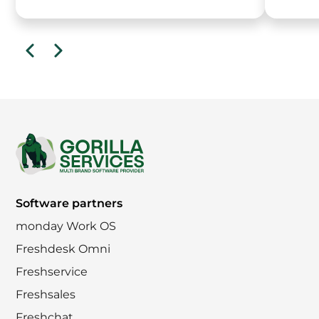
slide
ende
Vorige
slide
Footer
Software partners
monday Work OS
Freshdesk Omni
Freshservice
Freshsales
Freshchat