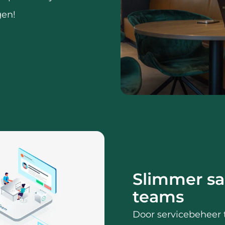
gen!
Slimmer s
teams
Door servicebeheer t