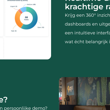
krachtige 
Krijg een 360° inzich
dashboards en uitge
een intuïtieve inter
wat écht belangrijk 
e?
en persoonlijke demo?