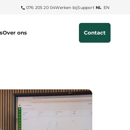
Selecteer
Select
076 205 20 04
Werken bij
Support
NL
EN
de
the
taal
language
Nederlands
English
s
Over ons
Contact