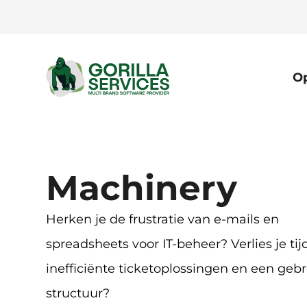
Op
Be
he
a naar
ontent
s
ontent
Op
Machinery
Herken je de frustratie van e-mails en
spreadsheets voor IT-beheer? Verlies je tij
inefficiënte ticketoplossingen en een geb
structuur?