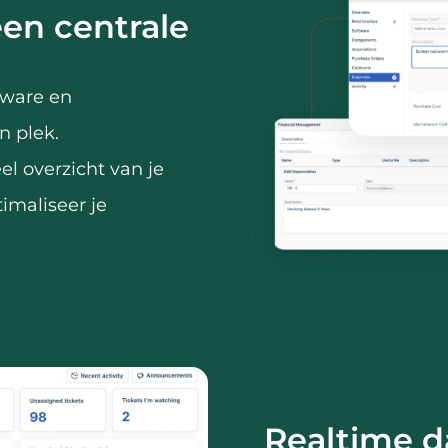
een centrale
rdware en
n plek.
el overzicht van je
imaliseer je
Realtime d