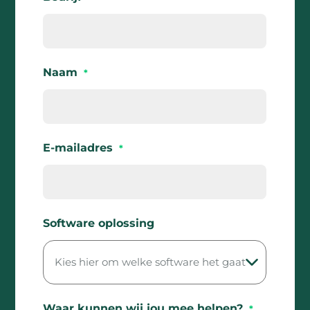
Naam
*
E-mailadres
*
Software oplossing
Waar kunnen wij jou mee helpen?
*