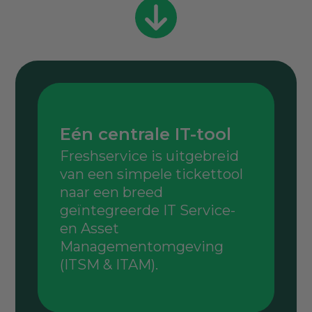
Eén centrale IT-tool
Freshservice is uitgebreid
van een simpele tickettool
naar een breed
geïntegreerde IT Service-
en Asset
Managementomgeving
(ITSM & ITAM).