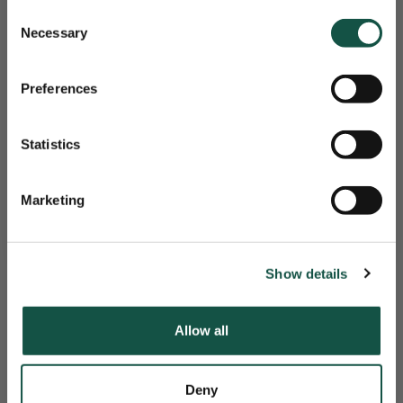
beheer
Consent
De toevoeging van Change-
Necessary
Selection
en Problem Management
zorgt ervoor dat structurele
Preferences
IT-verbeteringen nu goed
worden vastgelegd,
Statistics
gemonitord en opgevolgd.
HAAL MEER UIT JE SOFTWARE!
Marketing
Nee, bedankt
Show details
Allow all
Deny