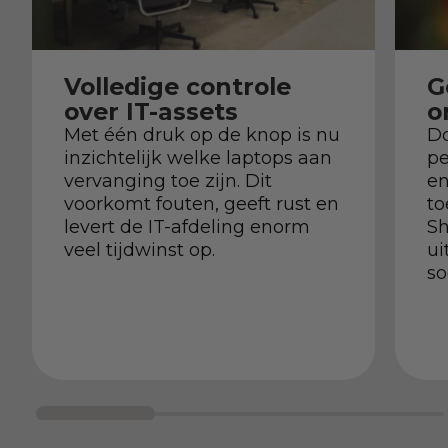
Volledige controle
G
over IT-assets
o
Met één druk op de knop is nu
Do
inzichtelijk welke laptops aan
pe
vervanging toe zijn. Dit
en
voorkomt fouten, geeft rust en
to
levert de IT-afdeling enorm
Sh
veel tijdwinst op.
ui
so