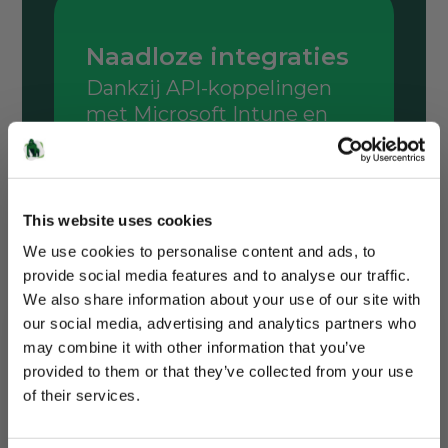
Naadloze integraties
Dankzij API-koppelingen
met Microsoft Intune en
Microsoft D365 (Dynamics)
worden assets en
gebruikersinformatie
automatisch met elkaar
This website uses cookies
gesynchroniseerd.
We use cookies to personalise content and ads, to
provide social media features and to analyse our traffic.
We also share information about your use of our site with
our social media, advertising and analytics partners who
Gorilla Services
may combine it with other information that you’ve
provided to them or that they’ve collected from your use
Nieuwsbrief
of their services.
Gestructureerd
Je maandelijkse portie aan software-
updates, kennis en trainingen.