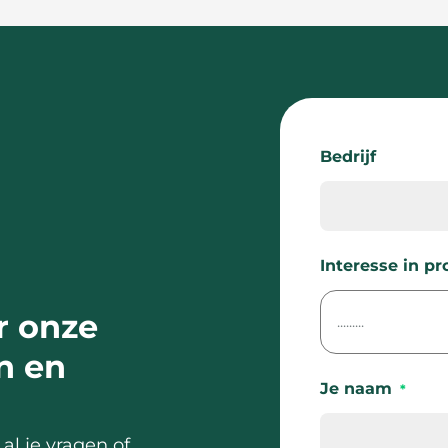
Bedrijf
Interesse in pr
r onze
n en
Je naam
*
al je vragen of