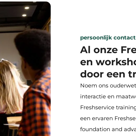
persoonlijk contact
Al onze Fr
en worksh
door een t
Noem ons ouderwets,
interactie en maatw
Freshservice traini
een ervaren Freshser
foundation and adv