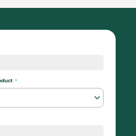
oduct
*