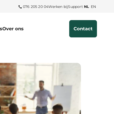
Selecteer
Select
076 205 20 04
Werken bij
Support
NL
EN
de
the
taal
language
Nederlands
English
s
Over ons
Contact