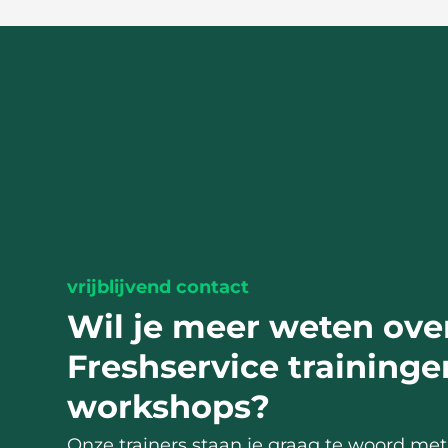
vrijblijvend contact
Wil je meer weten ove
Freshservice traininge
workshops?
Onze trainers staan je graag te woord met 