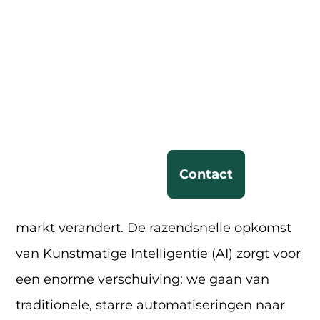
oplossingen
Automatiseringen
076 205 20 04
Werken bij
Support
Innoveren zonder risico:
Selecteer
Select
NL
EN
Waarom je data veilig is met
de
the
monday AI
taal
language
Contact
Als strategisch en adviserend partner zien
Nederlands
English
we bij Gorilla Services dagelijks hoe de
markt verandert. De razendsnelle opkomst
van Kunstmatige Intelligentie (AI) zorgt voor
een enorme verschuiving: we gaan van
traditionele, starre automatiseringen naar