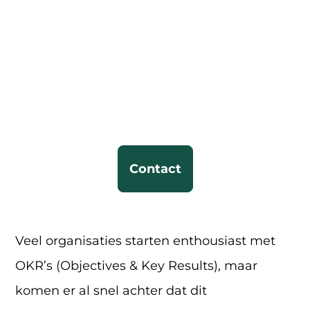
oplossingen
Automatiseringen
076 205 20 04
Werken bij
Support
Selecteer
Select
NL
EN
de
the
taal
language
Contact
Nederlands
English
Veel organisaties starten enthousiast met
OKR’s (Objectives & Key Results), maar
komen er al snel achter dat dit