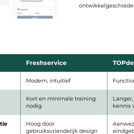
ontwikkelgeschieden
Freshservice
TOPde
Modern, intuïtief
Function
Kort en minimale training
Langer,
nodig
kennis 
tie
Hoog door
Aanwezi
gebruiksvriendelijk design
eindgeb