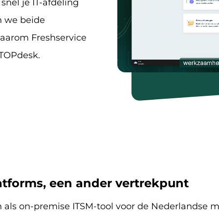
snel je IT-afdeling
 we beide
waarom Freshservice
r TOPdesk.
tforms, een ander vertrekpunt
 als on-premise ITSM-tool voor de Nederlandse m