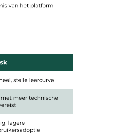
is van het platform.
sk
eel, steile leercurve
 met meer technische
vereist
g, lagere
ruikersadoptie