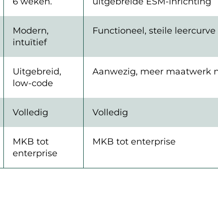
6 weken.
uitgebreide ESM-inrichting
Modern,
Functioneel, steile leercurve
intuïtief
Uitgebreid,
Aanwezig, meer maatwerk 
low-code
Volledig
Volledig
MKB tot
MKB tot enterprise
enterprise