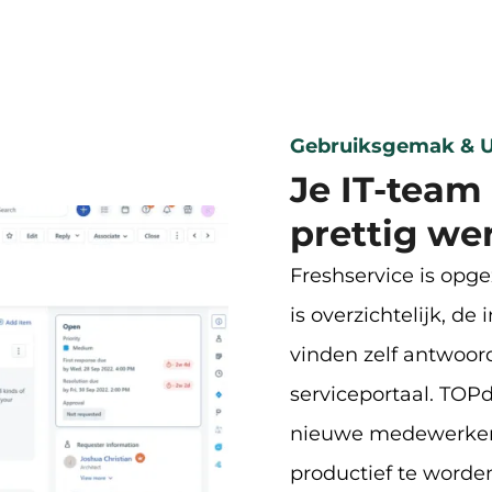
Gebruiksgemak & U
Je IT-team 
prettig we
Freshservice is opge
is overzichtelijk, d
vinden zelf antwoord
serviceportaal. TOPd
nieuwe medewerkers
productief te worde