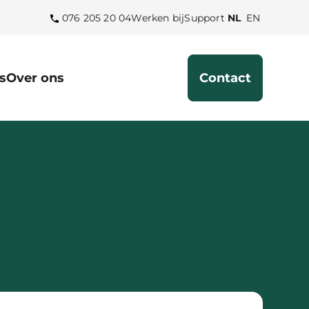
Selecteer
Select
076 205 20 04
Werken bij
Support
NL
EN
de
the
taal
language
Nederlands
English
s
Over ons
Contact