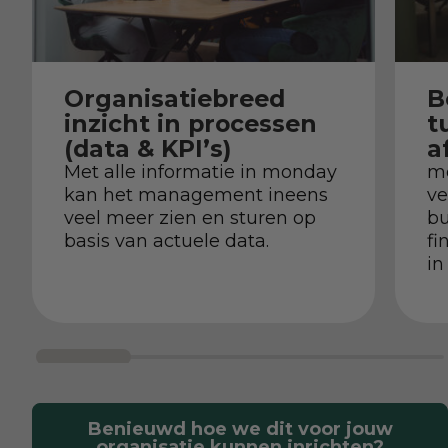
Organisatiebreed
B
inzicht in processen
t
(data & KPI’s)
a
Met alle informatie in monday
m
kan het management ineens
ve
veel meer zien en sturen op
bu
basis van actuele data.
fi
in
Benieuwd hoe we dit voor jouw
organisatie kunnen inrichten?