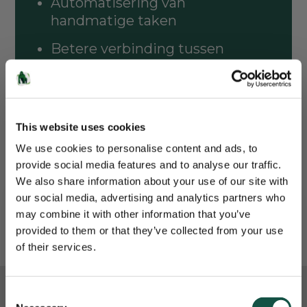
Automatisering van
handmatige taken
Betere verbinding tussen
interne afdelingen
Gestroomlijnde planning met
actuele informatie
This website uses cookies
Geautomatiseerde formulier-
We use cookies to personalise content and ads, to
en gegevensinvoer
provide social media features and to analyse our traffic.
We also share information about your use of our site with
Efficiënte financiële planning
our social media, advertising and analytics partners who
Gorilla Services
may combine it with other information that you’ve
provided to them or that they’ve collected from your use
Nieuwsbrief
of their services.
Je maandelijkse portie aan software-
updates, kennis en trainingen.
Consent